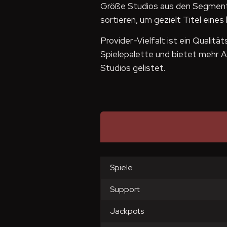
Größe Studios aus den Segmente
sortieren, um gezielt Titel eine
Provider-Vielfalt ist ein Qualit
Spielepalette und bietet mehr 
Studios gelistet.
Spiele
Support
Jackpots