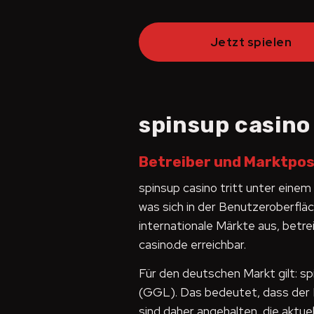
Jetzt spielen
spinsup casino
Betreiber und Marktpos
spinsup casino tritt unter eine
was sich in der Benutzeroberflä
internationale Märkte aus, betr
casino.de erreichbar.
Für den deutschen Markt gilt: s
(GGL). Das bedeutet, dass der B
sind daher angehalten, die aktue