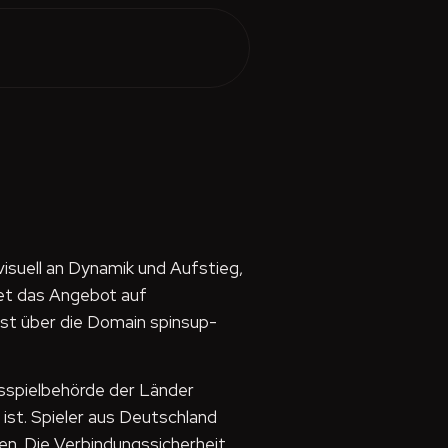
isuell an Dynamik und Aufstieg,
tet das Angebot auf
ist über die Domain spinsup-
ksspielbehörde der Länder
ist. Spieler aus Deutschland
nen. Die Verbindungssicherheit